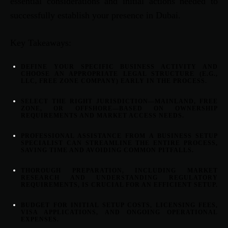
essential considerations and initial actions needed to
successfully establish your presence in Dubai.
Key Takeaways:
DEFINE YOUR SPECIFIC BUSINESS ACTIVITY AND
CHOOSE AN APPROPRIATE LEGAL STRUCTURE (E.G.,
LLC, FREE ZONE COMPANY) EARLY IN THE PROCESS.
SELECT THE RIGHT JURISDICTION—MAINLAND, FREE
ZONE, OR OFFSHORE—BASED ON OWNERSHIP
REQUIREMENTS AND MARKET ACCESS NEEDS.
PROFESSIONAL ASSISTANCE FROM A BUSINESS SETUP
SPECIALIST CAN STREAMLINE THE ENTIRE PROCESS,
SAVING TIME AND AVOIDING COMMON PITFALLS.
THOROUGH PREPARATION, INCLUDING MARKET
RESEARCH AND UNDERSTANDING REGULATORY
REQUIREMENTS, IS CRUCIAL FOR AN EFFICIENT SETUP.
BUDGET FOR INITIAL SETUP COSTS, LICENSING FEES,
VISA APPLICATIONS, AND ONGOING OPERATIONAL
EXPENSES.