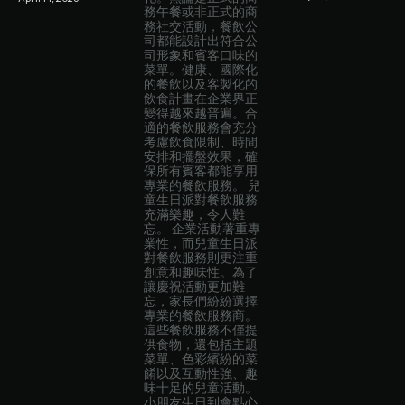
務午餐或非正式的商
務社交活動，餐飲公
司都能設計出符合公
司形象和賓客口味的
菜單。健康、國際化
的餐飲以及客製化的
飲食計畫在企業界正
變得越來越普遍。合
適的餐飲服務會充分
考慮飲食限制、時間
安排和擺盤效果，確
保所有賓客都能享用
專業的餐飲服務。 兒
童生日派對餐飲服務
充滿樂趣，令人難
忘。 企業活動著重專
業性，而兒童生日派
對餐飲服務則更注重
創意和趣味性。為了
讓慶祝活動更加難
忘，家長們紛紛選擇
專業的餐飲服務商。
這些餐飲服務不僅提
供食物，還包括主題
菜單、色彩繽紛的菜
餚以及互動性強、趣
味十足的兒童活動。
小朋友生日到會點心