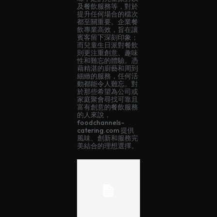
及餐飲服務等，對於
提升任何場合的檔次
都至關重要。企業餐
飲專業高效，旨在讓
賓客留下深刻印象；
而兒童生日派對餐飲
則更注重創意、趣味
性和難忘的體驗。憑
藉精湛的廚藝和周到
細緻的服務，任何活
動都能令人難忘。對
於那些希望為公司或
家庭聚會尋找可靠且
富有創意的餐飲服務
的人來說，
foodchannels-
catering.com 提供
風味、創新和服務完
美結合的理想選擇。