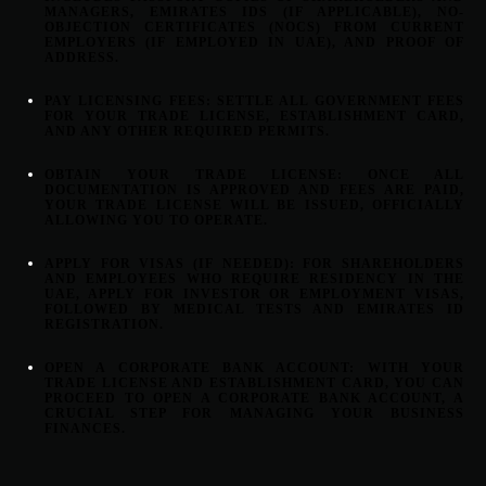
MANAGERS, EMIRATES IDS (IF APPLICABLE), NO-
OBJECTION CERTIFICATES (NOCS) FROM CURRENT
EMPLOYERS (IF EMPLOYED IN UAE), AND PROOF OF
ADDRESS.
PAY LICENSING FEES:
SETTLE ALL GOVERNMENT FEES
FOR YOUR TRADE LICENSE, ESTABLISHMENT CARD,
AND ANY OTHER REQUIRED PERMITS.
OBTAIN YOUR TRADE LICENSE:
ONCE ALL
DOCUMENTATION IS APPROVED AND FEES ARE PAID,
YOUR TRADE LICENSE WILL BE ISSUED, OFFICIALLY
ALLOWING YOU TO OPERATE.
APPLY FOR VISAS (IF NEEDED):
FOR SHAREHOLDERS
AND EMPLOYEES WHO REQUIRE RESIDENCY IN THE
UAE, APPLY FOR INVESTOR OR EMPLOYMENT VISAS,
FOLLOWED BY MEDICAL TESTS AND EMIRATES ID
REGISTRATION.
OPEN A CORPORATE BANK ACCOUNT:
WITH YOUR
TRADE LICENSE AND ESTABLISHMENT CARD, YOU CAN
PROCEED TO OPEN A CORPORATE BANK ACCOUNT, A
CRUCIAL STEP FOR MANAGING YOUR BUSINESS
FINANCES.