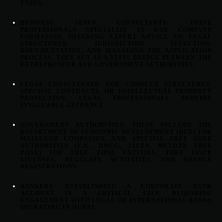
TYPES.
BUSINESS SETUP CONSULTANTS:
THESE
PROFESSIONALS SPECIALIZE IN UAE COMPANY
FORMATION, OFFERING EXPERT ADVICE ON LEGAL
STRUCTURES, JURISDICTION SELECTION,
DOCUMENTATION, AND MANAGING THE APPLICATION
PROCESS. THEY ACT AS A VITAL BRIDGE BETWEEN THE
ENTREPRENEUR AND GOVERNMENT AUTHORITIES.
LEGAL CONSULTANTS:
FOR COMPLEX STRUCTURES,
SPECIFIC CONTRACTS, OR INTELLECTUAL PROPERTY
PROTECTION, LEGAL PROFESSIONALS PROVIDE
INVALUABLE GUIDANCE.
GOVERNMENT AUTHORITIES:
THESE INCLUDE THE
DEPARTMENT OF ECONOMIC DEVELOPMENT (DED) FOR
MAINLAND COMPANIES, AND SPECIFIC FREE ZONE
AUTHORITIES (E.G., DMCC, JAFZA,
MEYDAN FREE
ZONE
) FOR FREE ZONE ENTITIES. THEY ISSUE
LICENSES, REGULATE ACTIVITIES, AND HANDLE
REGISTRATIONS.
BANKERS:
ESTABLISHING A CORPORATE BANK
ACCOUNT IS A CRITICAL STEP, REQUIRING
ENGAGEMENT WITH LOCAL OR INTERNATIONAL BANKS
OPERATING IN DUBAI.