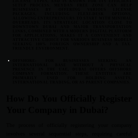
LICENSE TYPES, AND IS KNOWN FOR ITS EFFICIENT
SETUP PROCESS.
MEYDAN FREE ZONE
CAN HELP
BUSINESSES BY OFFERING VARIOUS LICENSE
PACKAGES, INCLUDING FLEXI-DESK OPTIONS,
ALLOWING ENTREPRENEURS TO START WITH MINIMAL
OVERHEADS. ITS STRATEGIC LOCATION CLOSE TO
DOWNTOWN DUBAI AND MAJOR TRANSPORTATION
LINKS, COMBINED WITH A MODERN DIGITAL PLATFORM
FOR APPLICATIONS, MAKES IT A CONVENIENT AND
ATTRACTIVE CHOICE FOR VARIOUS BUSINESS MODELS
SEEKING 100% FOREIGN OWNERSHIP AND A TAX-
FRIENDLY ENVIRONMENT.
OFFSHORE:
FOR BUSINESSES SEEKING AN
INTERNATIONAL BASE WITHOUT A PHYSICAL
PRESENCE IN THE UAE, DUBAI OFFERS OFFSHORE
COMPANY FORMATION. THESE ENTITIES ARE
PRIMARILY USED FOR HOLDING ASSETS,
INTERNATIONAL TRADING, OR AS PARENT COMPANIES.
How Do You Officially Register
Your Company in Dubai?
The process of officially registering your company
involves several sequential steps, requiring careful