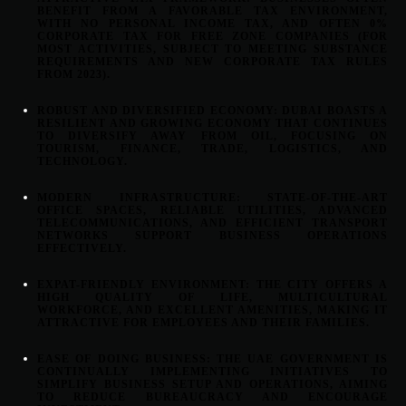
BENEFIT FROM A FAVORABLE TAX ENVIRONMENT,
WITH NO PERSONAL INCOME TAX, AND OFTEN 0%
CORPORATE TAX FOR FREE ZONE COMPANIES (FOR
MOST ACTIVITIES, SUBJECT TO MEETING SUBSTANCE
REQUIREMENTS AND NEW CORPORATE TAX RULES
FROM 2023).
ROBUST AND DIVERSIFIED ECONOMY:
DUBAI BOASTS A
RESILIENT AND GROWING ECONOMY THAT CONTINUES
TO DIVERSIFY AWAY FROM OIL, FOCUSING ON
TOURISM, FINANCE, TRADE, LOGISTICS, AND
TECHNOLOGY.
MODERN INFRASTRUCTURE:
STATE-OF-THE-ART
OFFICE SPACES, RELIABLE UTILITIES, ADVANCED
TELECOMMUNICATIONS, AND EFFICIENT TRANSPORT
NETWORKS SUPPORT BUSINESS OPERATIONS
EFFECTIVELY.
EXPAT-FRIENDLY ENVIRONMENT:
THE CITY OFFERS A
HIGH QUALITY OF LIFE, MULTICULTURAL
WORKFORCE, AND EXCELLENT AMENITIES, MAKING IT
ATTRACTIVE FOR EMPLOYEES AND THEIR FAMILIES.
EASE OF DOING BUSINESS:
THE UAE GOVERNMENT IS
CONTINUALLY IMPLEMENTING INITIATIVES TO
SIMPLIFY BUSINESS SETUP AND OPERATIONS, AIMING
TO REDUCE BUREAUCRACY AND ENCOURAGE