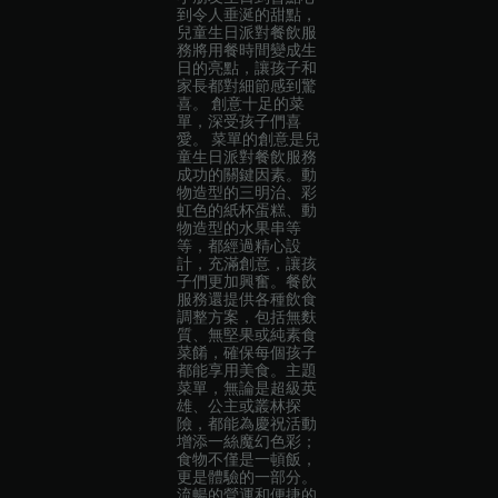
到令人垂涎的甜點，
兒童生日派對餐飲服
務將用餐時間變成生
日的亮點，讓孩子和
家長都對細節感到驚
喜。 創意十足的菜
單，深受孩子們喜
愛。 菜單的創意是兒
童生日派對餐飲服務
成功的關鍵因素。動
物造型的三明治、彩
虹色的紙杯蛋糕、動
物造型的水果串等
等，都經過精心設
計，充滿創意，讓孩
子們更加興奮。餐飲
服務還提供各種飲食
調整方案，包括無麩
質、無堅果或純素食
菜餚，確保每個孩子
都能享用美食。主題
菜單，無論是超級英
雄、公主或叢林探
險，都能為慶祝活動
增添一絲魔幻色彩；
食物不僅是一頓飯，
更是體驗的一部分。
流暢的營運和便捷的