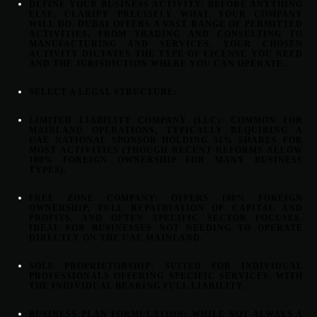
DEFINE YOUR BUSINESS ACTIVITY:
BEFORE ANYTHING
ELSE, CLARIFY PRECISELY WHAT YOUR COMPANY
WILL DO. DUBAI OFFERS A VAST RANGE OF PERMITTED
ACTIVITIES, FROM TRADING AND CONSULTING TO
MANUFACTURING AND SERVICES. YOUR CHOSEN
ACTIVITY DICTATES THE TYPE OF LICENSE YOU NEED
AND THE JURISDICTION WHERE YOU CAN OPERATE.
SELECT A LEGAL STRUCTURE:
LIMITED LIABILITY COMPANY (LLC):
COMMON FOR
MAINLAND OPERATIONS, TYPICALLY REQUIRING A
UAE NATIONAL SPONSOR HOLDING 51% SHARES FOR
MOST ACTIVITIES (THOUGH RECENT REFORMS ALLOW
100% FOREIGN OWNERSHIP FOR MANY BUSINESS
TYPES).
FREE ZONE COMPANY:
OFFERS 100% FOREIGN
OWNERSHIP, FULL REPATRIATION OF CAPITAL AND
PROFITS, AND OFTEN SPECIFIC SECTOR FOCUSES.
IDEAL FOR BUSINESSES NOT NEEDING TO OPERATE
DIRECTLY ON THE UAE MAINLAND.
SOLE PROPRIETORSHIP:
SUITED FOR INDIVIDUAL
PROFESSIONALS OFFERING SPECIFIC SERVICES, WITH
THE INDIVIDUAL BEARING FULL LIABILITY.
BUSINESS PLAN FORMULATION:
WHILE NOT ALWAYS A