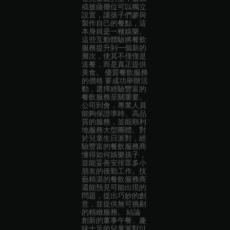
或披薩攤位可以獨立
設置，讓孩子們參與
製作自己的餐點，這
本身就是一種娛樂。
這些互動體驗將餐飲
服務提升到一個新的
層次，使其不僅僅是
送餐，而是真正提供
美食。 優質餐飲服務
的價格 要成功舉辦活
動，選擇經驗豐富的
餐飲服務至關重要。
公司到會，專業人員
能夠保證準時、高品
質的服務，並能順利
地服務大型團體。對
於兒童生日派對，經
驗豐富的餐飲服務商
懂得如何娛樂孩子，
並能妥善安排眾多小
朋友的後勤工作。技
藝精湛的餐飲服務商
還能預見可能出現的
問題，提出巧妙的創
意，並提供無可挑剔
的精緻服務。 結論
創新的董事午餐、趣
味十足的兒童派對以