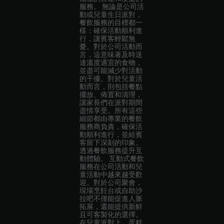
服務。 無論是公司活
動或兒童生日派對，
餐飲服務的目標都一
樣：確保活動順利進
行，讓賓客輕鬆無
憂。對於公司活動而
言，這意味著及時送
達溫度適宜的食物，
並盡可能減少對活動
的干擾。對於兒童活
動而言，則包括餐點
擺放、佈置和清理，
讓家長們在派對期間
盡情享受。所有這些
細節都由專業的餐飲
服務商負責，確保活
動順利進行，並給賓
客留下深刻的印象。
透過餐飲服務提升互
動體驗。 互動式餐飲
服務在公司活動和兒
童活動中越來越受歡
迎。對於公司聚會，
現場烹飪台或自助沙
拉吧不僅能促進人脈
拓展，還能提供新鮮
且可客製化的選擇。
在兒童派對上，蛋糕