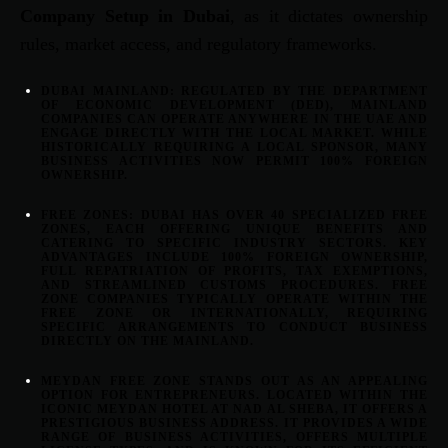
Company Setup in Dubai
, as it dictates ownership
rules, market access, and regulatory frameworks.
DUBAI MAINLAND:
REGULATED BY THE DEPARTMENT
OF ECONOMIC DEVELOPMENT (DED), MAINLAND
COMPANIES CAN OPERATE ANYWHERE IN THE UAE AND
ENGAGE DIRECTLY WITH THE LOCAL MARKET. WHILE
HISTORICALLY REQUIRING A LOCAL SPONSOR, MANY
BUSINESS ACTIVITIES NOW PERMIT 100% FOREIGN
OWNERSHIP.
FREE ZONES:
DUBAI HAS OVER 40 SPECIALIZED FREE
ZONES, EACH OFFERING UNIQUE BENEFITS AND
CATERING TO SPECIFIC INDUSTRY SECTORS. KEY
ADVANTAGES INCLUDE 100% FOREIGN OWNERSHIP,
FULL REPATRIATION OF PROFITS, TAX EXEMPTIONS,
AND STREAMLINED CUSTOMS PROCEDURES. FREE
ZONE COMPANIES TYPICALLY OPERATE WITHIN THE
FREE ZONE OR INTERNATIONALLY, REQUIRING
SPECIFIC ARRANGEMENTS TO CONDUCT BUSINESS
DIRECTLY ON THE MAINLAND.
MEYDAN FREE ZONE
STANDS OUT AS AN APPEALING
OPTION FOR ENTREPRENEURS. LOCATED WITHIN THE
ICONIC MEYDAN HOTEL AT NAD AL SHEBA, IT OFFERS A
PRESTIGIOUS BUSINESS ADDRESS. IT PROVIDES A WIDE
RANGE OF BUSINESS ACTIVITIES, OFFERS MULTIPLE