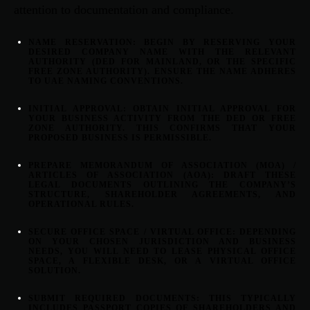
attention to documentation and compliance.
NAME RESERVATION:
BEGIN BY RESERVING YOUR
DESIRED COMPANY NAME WITH THE RELEVANT
AUTHORITY (DED FOR MAINLAND, OR THE SPECIFIC
FREE ZONE AUTHORITY). ENSURE THE NAME ADHERES
TO UAE NAMING CONVENTIONS.
INITIAL APPROVAL:
OBTAIN INITIAL APPROVAL FOR
YOUR BUSINESS ACTIVITY FROM THE DED OR FREE
ZONE AUTHORITY. THIS CONFIRMS THAT YOUR
PROPOSED BUSINESS IS PERMISSIBLE.
PREPARE MEMORANDUM OF ASSOCIATION (MOA) /
ARTICLES OF ASSOCIATION (AOA):
DRAFT THESE
LEGAL DOCUMENTS OUTLINING THE COMPANY’S
STRUCTURE, SHAREHOLDER AGREEMENTS, AND
OPERATIONAL RULES.
SECURE OFFICE SPACE / VIRTUAL OFFICE:
DEPENDING
ON YOUR CHOSEN JURISDICTION AND BUSINESS
NEEDS, YOU WILL NEED TO LEASE PHYSICAL OFFICE
SPACE, A FLEXIBLE DESK, OR A VIRTUAL OFFICE
SOLUTION.
SUBMIT REQUIRED DOCUMENTS:
THIS TYPICALLY
INCLUDES PASSPORT COPIES OF SHAREHOLDERS AND