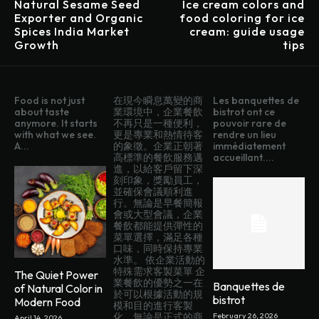
Natural Sesame Seed
Ice cream colors and
Exporter and Organic
food coloring for ice
Spices India Market
cream: guide usage
Growth
tips
Food is not just
在現今瞬息萬變的商
Les banquettes de
about taste
業環境中，企業餐飲
bistrot ont ce
anymore. It starts
不再只是一種便利，
pouvoir rare de
with what we see.
更是專業和熱情待客
rendre un lieu
A...
的象徵。企業正朝著
immédiatement
高標準的餐飲服務邁
accueillant....
進，以給客戶留下深
刻印象，獎勵員工，
並確保會議順利進
行。無論是早餐簡報
會或大型會議，企業
餐飲都能提供彈性的
菜單選擇，滿足各種
口味，同時保持專業
水準。 依企業活動的
特殊需求客製菜單 企
The Quiet Power
業餐飲的優勢之一在
Banquettes de
of Natural Color in
於可以根據活動的規
bistrot
Modern Food
模和目的進行客製
化。無論是正式的商
February 26, 2026
April 14, 2026